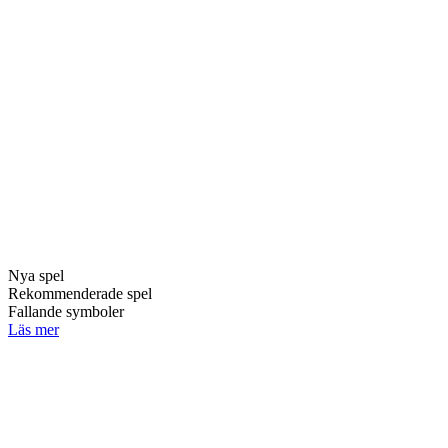
Nya spel
Rekommenderade spel
Fallande symboler
Läs mer