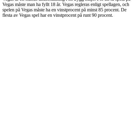
Vegas måste man ha fyllt 18 år. Vegas regleras enligt spellagen, och
spelen på Vegas måste ha en vinstprocent på minst 85 procent. De
flesta av Vegas spel har en vinstprocent på runt 90 procent.