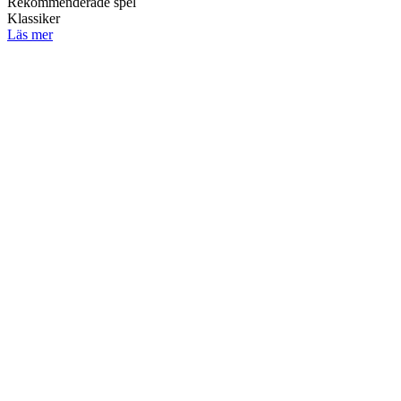
Rekommenderade spel
Klassiker
Läs mer