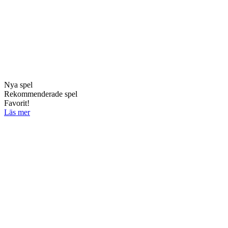
Nya spel
Rekommenderade spel
Favorit!
Läs mer