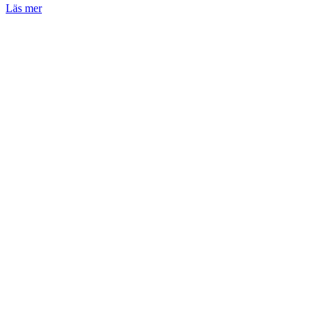
Läs mer