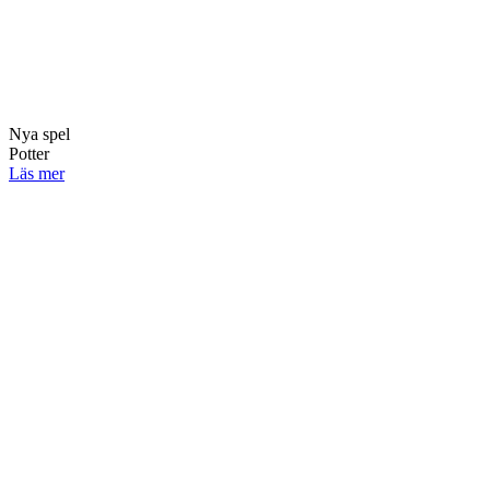
Nya spel
Potter
Läs mer