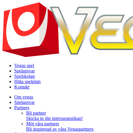
Vegas spel
Spelansvar
Spelskolan
Hitta spelplats
Kontakt
Om vegas
Spelansvar
Partners
Bli partner
Skicka in din intresseansökan!
Möt våra partners
Bli inspirerad av våra Vegaspartners