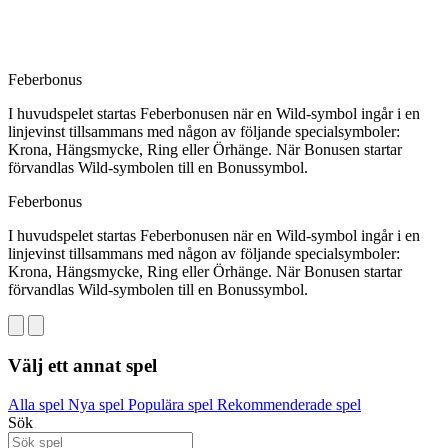
Feberbonus
I huvudspelet startas Feberbonusen när en Wild-symbol ingår i en
linjevinst tillsammans med någon av följande specialsymboler:
Krona, Hängsmycke, Ring eller Örhänge. När Bonusen startar
förvandlas Wild-symbolen till en Bonussymbol.
Feberbonus
I huvudspelet startas Feberbonusen när en Wild-symbol ingår i en
linjevinst tillsammans med någon av följande specialsymboler:
Krona, Hängsmycke, Ring eller Örhänge. När Bonusen startar
förvandlas Wild-symbolen till en Bonussymbol.
Välj ett annat spel
Alla spel
Nya spel
Populära spel
Rekommenderade spel
Sök