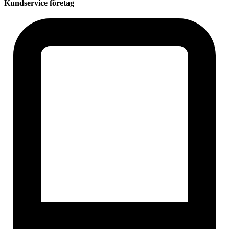
Kundservice företag