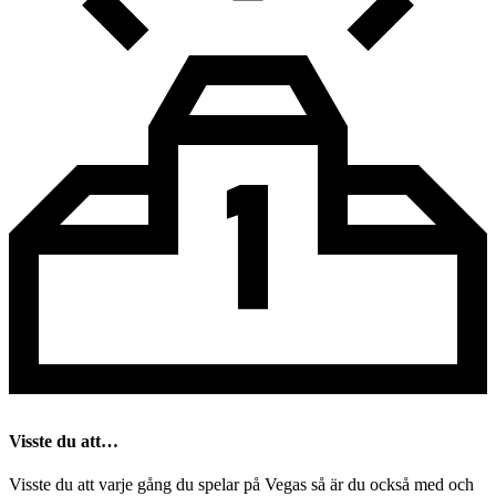
Visste du att…
Visste du att varje gång du spelar på Vegas så är du också med och