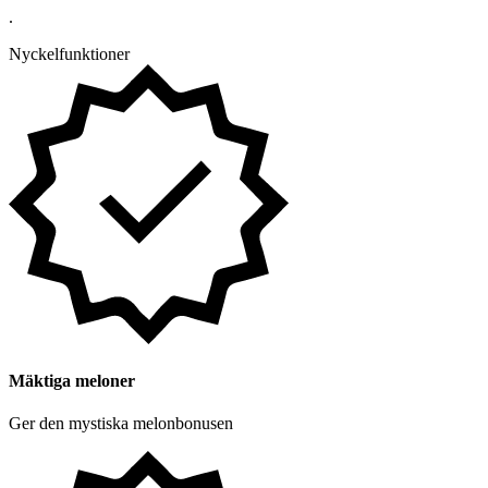
.
Nyckelfunktioner
Mäktiga meloner
Ger den mystiska melonbonusen