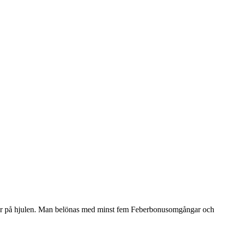
dar på hjulen. Man belönas med minst fem Feberbonusomgångar och